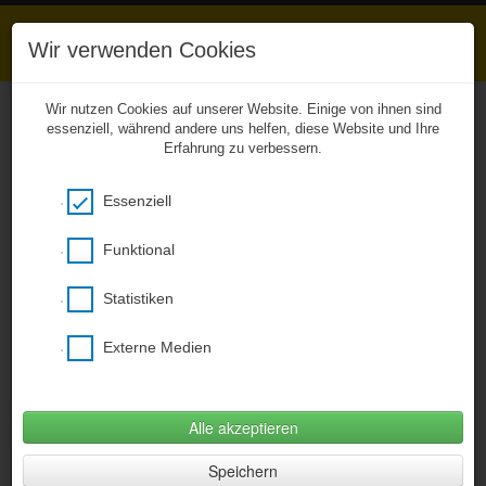
Wir verwenden Cookies
Wir nutzen Cookies auf unserer Website. Einige von ihnen sind
essenziell, während andere uns helfen, diese Website und Ihre
Erfahrung zu verbessern.
Unkompliziert zu den
Hausaufgaben
Essenziell
Das Entwicklerteam von BCB Webhouse
ermöglicht aus gegebenen Anlass ab sofort
einen kostenfreien Zugang zu unserer
Funktional
CitySchulApp und damit zu den eingestellten
Hausaufgaben! Bitte den nachstehenden Link
Statistiken
verwenden, ein Smartphone wird nicht
benötigt (Desktopversion)!
Externe Medien
Hier klicken um citySchulApp Desktop zu
öffnen
(Öffnet im neuem Fenster)
Alle akzeptieren
Klassen
» Klasse 4A
Speichern