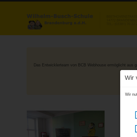
BEETHOVENSTRASSE
14772 BRANDENB
TEL.: (03381) 70 22 
Das Entwicklerteam von BCB Webhouse ermöglicht aus geg
nac
Wir 
Wir nu