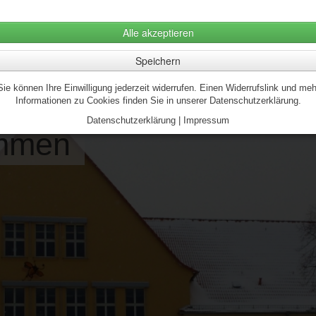
E-Mail: busch@schule-brandenburg.de
Alle akzeptieren
Tel.: (03381) 70 22 23
Fax: (03381) 73 00 631
Speichern
Sie können Ihre Einwilligung jederzeit widerrufen. Einen Widerrufslink und meh
Informationen zu Cookies finden Sie in unserer Datenschutzerklärung.
Datenschutzerklärung
|
Impressum
ommen