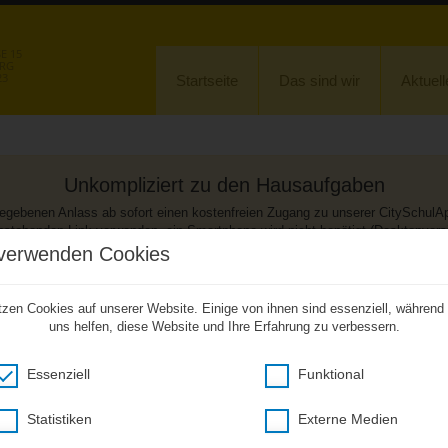
 15
URG
23
Startseite
Das sind wir
Aktuell
Unkompliziert zu den Hausaufgaben
ebenen Anlass ab sofort einen kostenfreien Zugang zu unserer CitySchulApp
hstehenden Link verwenden, ein Smartphone wird nicht benötigt (Desktopversi
verwenden Cookies
Hier klicken um citySchulApp Desktop zu öffnen
(Öffnet im neuem Fenster)
tzen Cookies auf unserer Website. Einige von ihnen sind essenziell, während
uns helfen, diese Website und Ihre Erfahrung zu verbessern.
Essenziell
Funktional
Wilhelm - Busch - Schule
Schulleiterin: Frau Hübner
Statistiken
Externe Medien
Beethovenstraße 15
14772 Brandenburg an der Havel