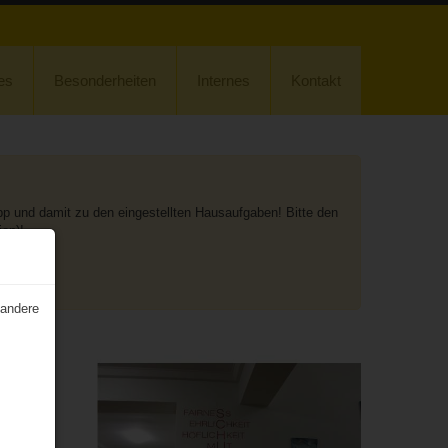
es
Besonderheiten
Internes
Kontakt
 und damit zu den eingestellten Hausaufgaben! Bitte den
on)!
 andere