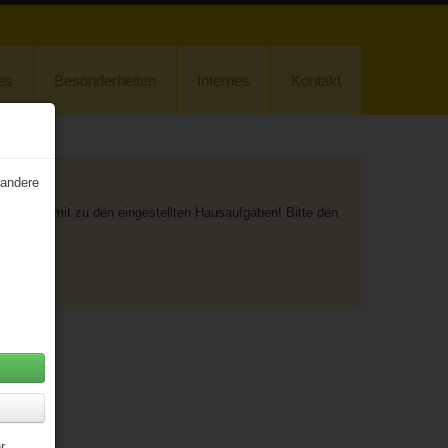
es
Besonderheiten
Internes
Kontakt
 andere
 und damit zu den eingestellten Hausaufgaben! Bitte den
on)!
r