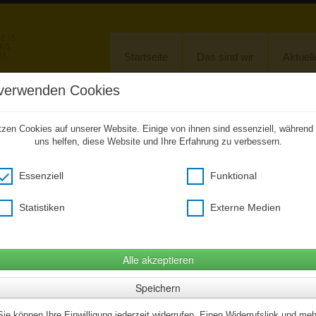
 15
URG
23
Startseite
Das sind wir
Aktuell
verwenden Cookies
Unkompliziert zu den Hausaufgaben
tzen Cookies auf unserer Website. Einige von ihnen sind essenziell, während
uns helfen, diese Website und Ihre Erfahrung zu verbessern.
ebenen Anlass ab sofort einen kostenfreien Zugang zu unserer CitySchulApp
hstehenden Link verwenden, ein Smartphone wird nicht benötigt (Desktopversi
Essenziell
Funktional
Hier klicken um citySchulApp Desktop zu öffnen
(Öffnet im neuem Fenster)
Statistiken
Externe Medien
Alle akzeptieren
Speichern
Sie können Ihre Einwilligung jederzeit widerrufen. Einen Widerrufslink und meh