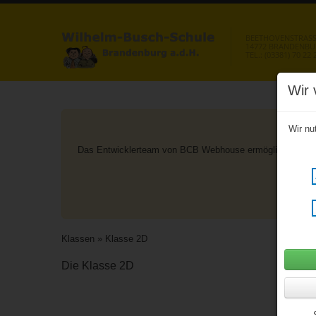
BEETHOVENSTRASSE
14772 BRANDENB
TEL.: (03381) 70 22 
Wir 
Wir nu
Das Entwicklerteam von BCB Webhouse ermöglicht aus geg
nac
Klassen
» Klasse 2D
Die Klasse 2D