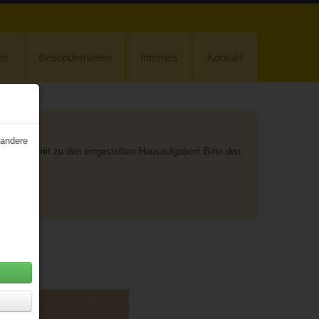
es
Besonderheiten
Internes
Kontakt
 andere
 und damit zu den eingestellten Hausaufgaben! Bitte den
on)!