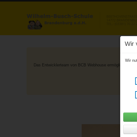
BEETHOVENSTRASSE
14772 BRANDENB
TEL.: (03381) 70 22 
Wir 
Wir nu
Das Entwicklerteam von BCB Webhouse ermöglicht aus geg
nac