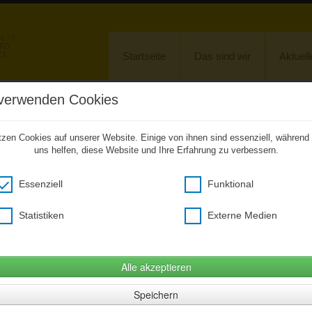
 15
URG
23
Startseite
Das sind wir
Aktuell
verwenden Cookies
Unkompliziert zu den Hausaufgaben
tzen Cookies auf unserer Website. Einige von ihnen sind essenziell, während
ebenen Anlass ab sofort einen kostenfreien Zugang zu unserer CitySchulApp
uns helfen, diese Website und Ihre Erfahrung zu verbessern.
hstehenden Link verwenden, ein Smartphone wird nicht benötigt (Desktopversi
Essenziell
Funktional
Hier klicken um citySchulApp Desktop zu öffnen
(Öffnet im neuem Fenster)
Statistiken
Externe Medien
Fotogalerie
»
Einschulung 2024
Einschulung 2024
Alle akzeptieren
Speichern