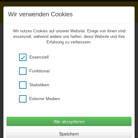
Wir verwenden Cookies
Wir nutzen Cookies auf unserer Website. Einige von ihnen sind
essenziell, während andere uns helfen, diese Website und Ihre
Erfahrung zu verbessern.
Unkompliziert zu den
Hausaufgaben
Essenziell
Das Entwicklerteam von BCB Webhouse
ermöglicht aus gegebenen Anlass ab sofort
einen kostenfreien Zugang zu unserer
Funktional
CitySchulApp und damit zu den eingestellten
Hausaufgaben! Bitte den nachstehenden Link
Statistiken
verwenden, ein Smartphone wird nicht
benötigt (Desktopversion)!
Externe Medien
Hier klicken um citySchulApp Desktop zu
öffnen
(Öffnet im neuem Fenster)
Alle akzeptieren
Fotogalerie
»
Ein Tag für die Verkehrserziehung
Speichern