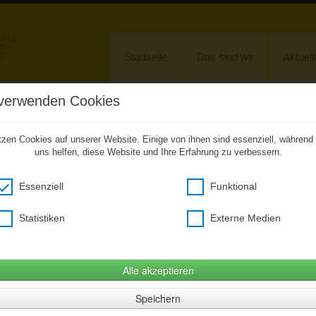
 15
URG
23
Startseite
Das sind wir
Aktuell
verwenden Cookies
Unkompliziert zu den Hausaufgaben
tzen Cookies auf unserer Website. Einige von ihnen sind essenziell, während
ebenen Anlass ab sofort einen kostenfreien Zugang zu unserer CitySchulApp
uns helfen, diese Website und Ihre Erfahrung zu verbessern.
hstehenden Link verwenden, ein Smartphone wird nicht benötigt (Desktopversi
Essenziell
Funktional
Hier klicken um citySchulApp Desktop zu öffnen
(Öffnet im neuem Fenster)
Statistiken
Externe Medien
Fotogalerie
»
Einschulung 2024
Einschulung 2024
Alle akzeptieren
Speichern