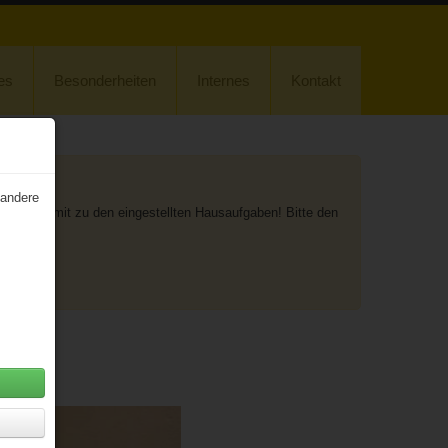
es
Besonderheiten
Internes
Kontakt
 andere
 und damit zu den eingestellten Hausaufgaben! Bitte den
on)!