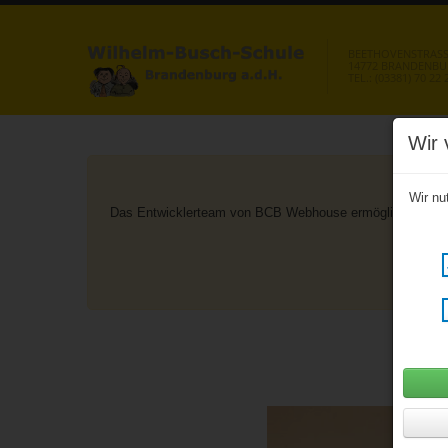
BEETHOVENSTRASSE
14772 BRANDENB
TEL.: (03381) 70 22 
Wir 
Wir nu
Das Entwicklerteam von BCB Webhouse ermöglicht aus geg
nac